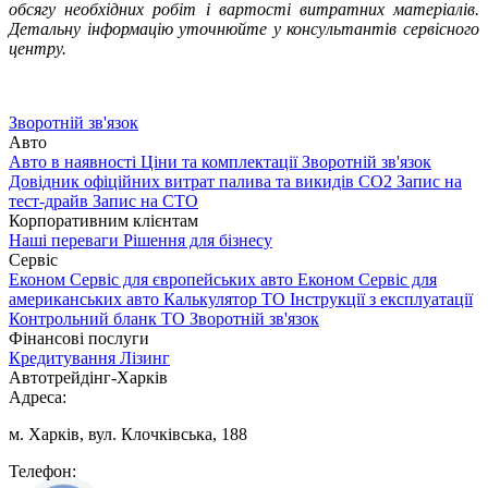
обсягу необхідних робіт і вартості витратних матеріалів.
Детальну інформацію уточнюйте у консультантів сервісного
центру.
Зворотній зв'язок
Авто
Авто в наявності
Ціни та комплектації
Зворотній зв'язок
Довідник офіційних витрат палива та викидів СО2
Запис на
тест-драйв
Запис на СТО
Корпоративним клієнтам
Наші переваги
Рішення для бізнесу
Сервіс
Економ Сервіс для європейських авто
Економ Сервіс для
американських авто
Калькулятор ТО
Інструкції з експлуатації
Контрольний бланк ТО
Зворотній зв'язок
Фінансові послуги
Кредитування
Лізинг
Автотрейдінг-Харків
Адреса:
м. Харків, вул. Клочківська, 188
Телефон: