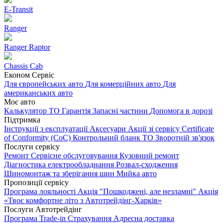
E-Transit
Ranger
Ranger Raptor
Chassis Cab
Економ Сервіс
Для європейських авто
Для комерційних авто
Для
американських авто
Моє авто
Калькулятор ТО
Гарантія
Запасні частини
Допомога в дорозі
Підтримка
Інструкції з експлуатації
Аксесуари
Акції зі сервісу
Certificate
of Conformity (CoC)
Контрольний бланк ТО
Зворотній зв'язок
Послуги сервісу
Ремонт
Сервісне обслуговування
Кузовний ремонт
Діагностика електрообладнання
Розвал-сходження
Шиномонтаж та зберігання шин
Мийка авто
Пропозиції сервісу
Програма лояльності
Акція "Пошкоджені, але незламні"
Акція
«Твоє комфортне літо з Автотрейдінг-Харків»
Послуги Автотрейдінг
Програма Trade-in
Страхування
Адресна доставка