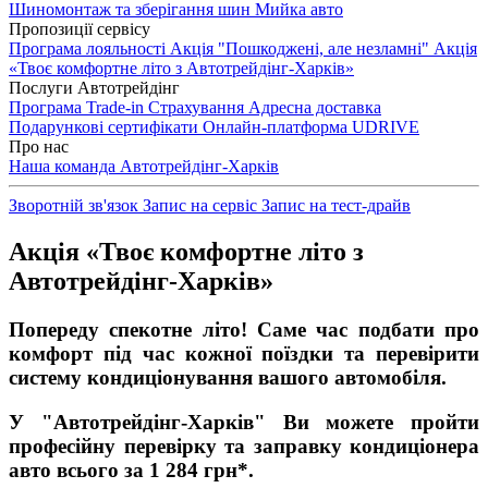
Шиномонтаж та зберігання шин
Мийка авто
Пропозиції сервісу
Програма лояльності
Акція "Пошкоджені, але незламні"
Акція
«Твоє комфортне літо з Автотрейдінг-Харків»
Послуги Автотрейдінг
Програма Trade-in
Страхування
Адресна доставка
Подарункові сертифікати
Онлайн-платформа UDRIVE
Про нас
Наша команда
Автотрейдінг-Харків
Зворотній зв'язок
Запис на сервіс
Запис на тест-драйв
Акція «Твоє комфортне літо з
Автотрейдінг-Харків»
Попереду спекотне літо! Саме час подбати про
комфорт під час кожної поїздки та перевірити
систему кондиціонування вашого автомобіля.
У "Автотрейдінг-Харків" Ви можете пройти
професійну перевірку та заправку кондиціонера
авто
всього за 1 284 грн*.