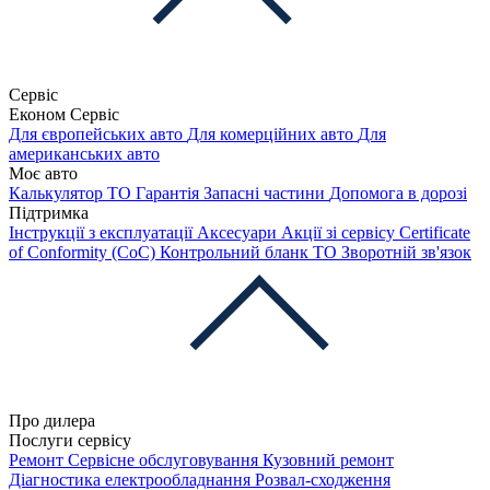
Сервіс
Економ Сервіс
Для європейських авто
Для комерційних авто
Для
американських авто
Моє авто
Калькулятор ТО
Гарантія
Запасні частини
Допомога в дорозі
Підтримка
Інструкції з експлуатації
Аксесуари
Акції зі сервісу
Certificate
of Conformity (CoC)
Контрольний бланк ТО
Зворотній зв'язок
Про дилера
Послуги сервісу
Ремонт
Сервісне обслуговування
Кузовний ремонт
Діагностика електрообладнання
Розвал-сходження