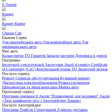
E-Transit
Ranger
Ranger Raptor
Chassis Cab
Економ Сервіс
Для європейських авто
Для комерційних авто
Для
американських авто
Моє авто
Калькулятор ТО
Гарантія
Запасні частини
Допомога в дорозі
Підтримка
Інструкції з експлуатації
Аксесуари
Акції зі сервісу
Certificate
of Conformity (CoC)
Контрольний бланк ТО
Зворотній зв'язок
Послуги сервісу
Ремонт
Сервісне обслуговування
Кузовний ремонт
Діагностика електрообладнання
Розвал-сходження
Шиномонтаж та зберігання шин
Мийка авто
Пропозиції сервісу
Програма лояльності
Акція "Пошкоджені, але незламні"
Акція
«Твоє комфортне літо з Автотрейдінг-Харків»
Послуги Автотрейдінг
Програма Trade-in
Страхування
Адресна доставка