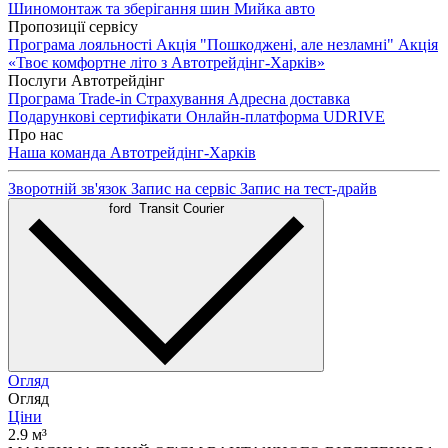
Шиномонтаж та зберігання шин
Мийка авто
Пропозиції сервісу
Програма лояльності
Акція "Пошкоджені, але незламні"
Акція
«Твоє комфортне літо з Автотрейдінг-Харків»
Послуги Автотрейдінг
Програма Trade-in
Страхування
Адресна доставка
Подарункові сертифікати
Онлайн-платформа UDRIVE
Про нас
Наша команда
Автотрейдінг-Харків
Зворотній зв'язок
Запис на сервіс
Запис на тест-драйв
ford
Transit Courier
Огляд
Огляд
Ціни
2.9 м³