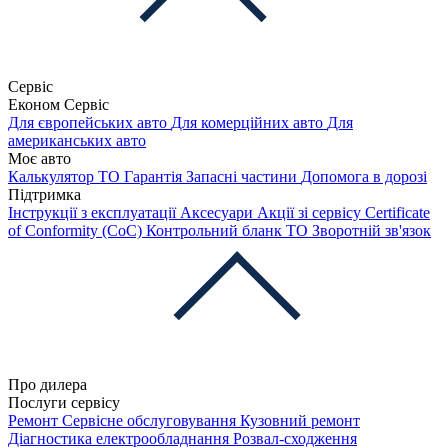
Сервіс
Економ Сервіс
Для європейських авто
Для комерційних авто
Для
американських авто
Моє авто
Калькулятор ТО
Гарантія
Запасні частини
Допомога в дорозі
Підтримка
Інструкції з експлуатації
Аксесуари
Акції зі сервісу
Certificate
of Conformity (CoC)
Контрольний бланк ТО
Зворотній зв'язок
Про дилера
Послуги сервісу
Ремонт
Сервісне обслуговування
Кузовний ремонт
Діагностика електрообладнання
Розвал-сходження