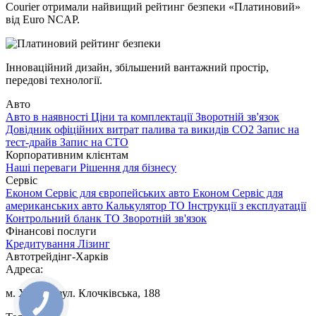
Courier отримали найвищий рейтинг безпеки «Платиновий»
від Euro NCAP.
Інноваційний дизайн, збільшений вантажний простір,
передові технології.
Авто
Авто в наявності
Ціни та комплектації
Зворотній зв'язок
Довідник офіційних витрат палива та викидів СО2
Запис на
тест-драйв
Запис на СТО
Корпоративним клієнтам
Наші переваги
Рішення для бізнесу
Сервіс
Економ Сервіс для європейських авто
Економ Сервіс для
американських авто
Калькулятор ТО
Інструкції з експлуатації
Контрольний бланк ТО
Зворотній зв'язок
Фінансові послуги
Кредитування
Лізинг
Автотрейдінг-Харків
Адреса:
м. Харків, вул. Клочківська, 188