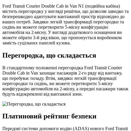
Ford Transit Courier Double Cab in Van N1 (подвійна кабіна)
містить перегородку у вигляді решітки, що дозволяє швидко та
безперешкодно адаптувати вантажний простір відповідно до
ваших потреб. Завдяки легкій трансформації перегородки та
сидінь ви можете перетворити 5-місну конфігурацію
автомобіля на 2-місну. У вигляді додаткового оснащення ви
можете обрати 3-й ряд вікон, що пропонується виробником
замість суцільних панелей кузова.
Перегородка, що складається
В стандартному положенні перегородка Ford Transit Courier
Double Cab in Van захищає пасажирів 2-го ряду від вантажу,
що перебуває позаду. Втім, завдяки легкій трансформації
перегородки та сидінь, ви можете перетворити 5-місну
конфігурацію автомобіля на 2-місну, а передні пасажири також
будуть відокремлені від вантажної зони.
Платиновий рейтинг безпеки
Передові системи допомоги водію (ADAS) нового Ford Transit