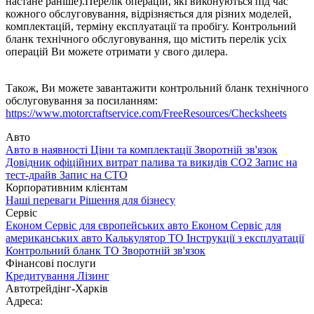
настане раніше).Перелік операцій, які виконуються під час
кожного обслуговування, відрізняється для різних моделей,
комплектацій, терміну експлуатації та пробігу. Контрольний
бланк технічного обслуговування, що містить перелік усіх
операцій Ви можете отримати у свого дилера.
Також, Ви можете завантажити контрольний бланк технічного
обслуговування за посиланням:
https://www.motorcraftservice.com/FreeResources/Checksheets
Авто
Авто в наявності
Ціни та комплектації
Зворотній зв'язок
Довідник офіційних витрат палива та викидів СО2
Запис на
тест-драйв
Запис на СТО
Корпоративним клієнтам
Наші переваги
Рішення для бізнесу
Сервіс
Економ Сервіс для європейських авто
Економ Сервіс для
американських авто
Калькулятор ТО
Інструкції з експлуатації
Контрольний бланк ТО
Зворотній зв'язок
Фінансові послуги
Кредитування
Лізинг
Автотрейдінг-Харків
Адреса: