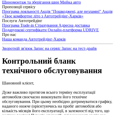
Шиномонтаж та зберігання шин
Мийка авто
Пропозиції сервісу
Програма лояльності
Акція "Пошкоджені, але незламні"
Акція
«Твоє комфортне літо з Автотрейдінг-Харків»
Послуги Автотрейдінг
Програма Trade-in
Страхування
Адресна доставка
Подарункові сертифікати
Онлайн-платформа UDRIVE
Про нас
Наша команда
Автотрейдінг-Харків
Зворотній зв'язок
Запис на сервіс
Запис на тест-драйв
Контрольний бланк
технічного обслуговування
Шановний клієнт,
Дуже важливо протягом всього терміну експлуатації
автомобіля своєчасно виконувати його технічне
обслуговування. При цьому необхідно дотримуватися графіку,
наданого нижче (орієнтуючись на пробіг автомобіля або
кількість місяців його експлуатації, в залежності від того, що