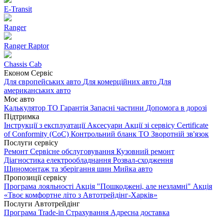
E-Transit
Ranger
Ranger Raptor
Chassis Cab
Економ Сервіс
Для європейських авто
Для комерційних авто
Для
американських авто
Моє авто
Калькулятор ТО
Гарантія
Запасні частини
Допомога в дорозі
Підтримка
Інструкції з експлуатації
Аксесуари
Акції зі сервісу
Certificate
of Conformity (CoC)
Контрольний бланк ТО
Зворотній зв'язок
Послуги сервісу
Ремонт
Сервісне обслуговування
Кузовний ремонт
Діагностика електрообладнання
Розвал-сходження
Шиномонтаж та зберігання шин
Мийка авто
Пропозиції сервісу
Програма лояльності
Акція "Пошкоджені, але незламні"
Акція
«Твоє комфортне літо з Автотрейдінг-Харків»
Послуги Автотрейдінг
Програма Trade-in
Страхування
Адресна доставка