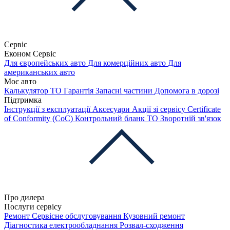
Сервіс
Економ Сервіс
Для європейських авто
Для комерційних авто
Для
американських авто
Моє авто
Калькулятор ТО
Гарантія
Запасні частини
Допомога в дорозі
Підтримка
Інструкції з експлуатації
Аксесуари
Акції зі сервісу
Certificate
of Conformity (CoC)
Контрольний бланк ТО
Зворотній зв'язок
Про дилера
Послуги сервісу
Ремонт
Сервісне обслуговування
Кузовний ремонт
Діагностика електрообладнання
Розвал-сходження