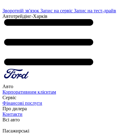
Зворотній зв'язок
Запис на сервіс
Запис на тест-драйв
Автотрейдінг-Харків
Авто
Корпоративним клієнтам
Сервіс
Фінансові послуги
Про дилера
Контакти
Всі авто
Пасажирські