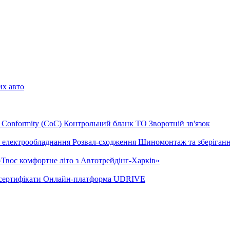
их авто
of Conformity (CoC)
Контрольний бланк ТО
Зворотній зв'язок
а електрообладнання
Розвал-сходження
Шиномонтаж та зберіган
«Твоє комфортне літо з Автотрейдінг-Харків»
сертифікати
Онлайн-платформа UDRIVE