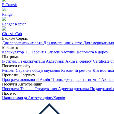
E-Transit
Ranger
Ranger Raptor
Chassis Cab
Економ Сервіс
Для європейських авто
Для комерційних авто
Для американськ
Моє авто
Калькулятор ТО
Гарантія
Запасні частини
Допомога в дорозі
Підтримка
Інструкції з експлуатації
Аксесуари
Акції зі сервісу
Certificate 
Послуги сервісу
Ремонт
Сервісне обслуговування
Кузовний ремонт
Діагностик
Пропозиції сервісу
Програма лояльності
Акція "Пошкоджені, але незламні"
Акція 
Послуги Автотрейдінг
Програма Trade-in
Страхування
Адресна доставка
Подарункові 
Про нас
Наша команда
Автотрейдінг-Харків