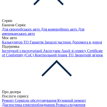
Сервіс
Економ Сервіс
Для європейських авто
Для комерційних авто
Для
американських авто
Моє авто
Калькулятор ТО
Гарантія
Запасні частини
Допомога в дорозі
Підтримка
Інструкції з експлуатації
Аксесуари
Акції зі сервісу
Certificate
of Conformity (CoC)
Контрольний бланк ТО
Зворотній зв'язок
Про дилера
Послуги сервісу
Ремонт
Сервісне обслуговування
Кузовний ремонт
Діагностика електрообладнання
Розвал-сходження