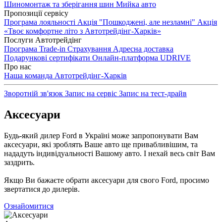
Шиномонтаж та зберігання шин
Мийка авто
Пропозиції сервісу
Програма лояльності
Акція "Пошкоджені, але незламні"
Акція
«Твоє комфортне літо з Автотрейдінг-Харків»
Послуги Автотрейдінг
Програма Trade-in
Страхування
Адресна доставка
Подарункові сертифікати
Онлайн-платформа UDRIVE
Про нас
Наша команда
Автотрейдінг-Харків
Зворотній зв'язок
Запис на сервіс
Запис на тест-драйв
Аксесуари
Будь-який дилер Ford в Україні може запропонувати Вам
аксесуари, які зроблять Ваше авто ще привабливішим, та
нададуть індивідуальності Вашому авто. І нехай весь світ Вам
заздрить.
Якщо Ви бажаєте обрати аксесуари для свого Ford, просимо
звертатися до дилерів.
Ознайомитися