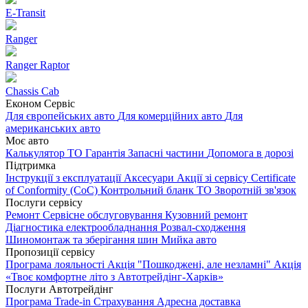
E-Transit
Ranger
Ranger Raptor
Chassis Cab
Економ Сервіс
Для європейських авто
Для комерційних авто
Для
американських авто
Моє авто
Калькулятор ТО
Гарантія
Запасні частини
Допомога в дорозі
Підтримка
Інструкції з експлуатації
Аксесуари
Акції зі сервісу
Certificate
of Conformity (CoC)
Контрольний бланк ТО
Зворотній зв'язок
Послуги сервісу
Ремонт
Сервісне обслуговування
Кузовний ремонт
Діагностика електрообладнання
Розвал-сходження
Шиномонтаж та зберігання шин
Мийка авто
Пропозиції сервісу
Програма лояльності
Акція "Пошкоджені, але незламні"
Акція
«Твоє комфортне літо з Автотрейдінг-Харків»
Послуги Автотрейдінг
Програма Trade-in
Страхування
Адресна доставка