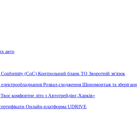
их авто
of Conformity (CoC)
Контрольний бланк ТО
Зворотній зв'язок
а електрообладнання
Розвал-сходження
Шиномонтаж та зберіган
«Твоє комфортне літо з Автотрейдінг-Харків»
сертифікати
Онлайн-платформа UDRIVE