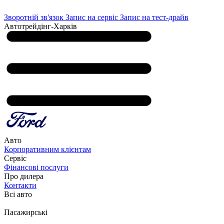
Зворотній зв'язок
Запис на сервіс
Запис на тест-драйв
Автотрейдінг-Харків
Авто
Корпоративним клієнтам
Сервіс
Фінансові послуги
Про дилера
Контакти
Всі авто
Пасажирські