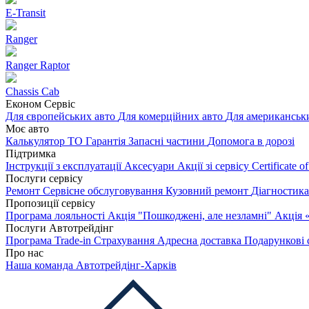
E-Transit
Ranger
Ranger Raptor
Chassis Cab
Економ Сервіс
Для європейських авто
Для комерційних авто
Для американськ
Моє авто
Калькулятор ТО
Гарантія
Запасні частини
Допомога в дорозі
Підтримка
Інструкції з експлуатації
Аксесуари
Акції зі сервісу
Certificate 
Послуги сервісу
Ремонт
Сервісне обслуговування
Кузовний ремонт
Діагностик
Пропозиції сервісу
Програма лояльності
Акція "Пошкоджені, але незламні"
Акція 
Послуги Автотрейдінг
Програма Trade-in
Страхування
Адресна доставка
Подарункові 
Про нас
Наша команда
Автотрейдінг-Харків