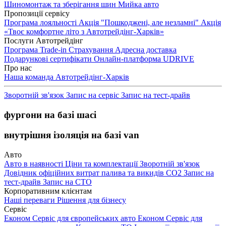
Шиномонтаж та зберігання шин
Мийка авто
Пропозиції сервісу
Програма лояльності
Акція "Пошкоджені, але незламні"
Акція
«Твоє комфортне літо з Автотрейдінг-Харків»
Послуги Автотрейдінг
Програма Trade-in
Страхування
Адресна доставка
Подарункові сертифікати
Онлайн-платформа UDRIVE
Про нас
Наша команда
Автотрейдінг-Харків
Зворотній зв'язок
Запис на сервіс
Запис на тест-драйв
фургони на базі шасі
внутрішня ізоляція на базі van
Авто
Авто в наявності
Ціни та комплектації
Зворотній зв'язок
Довідник офіційних витрат палива та викидів СО2
Запис на
тест-драйв
Запис на СТО
Корпоративним клієнтам
Наші переваги
Рішення для бізнесу
Сервіс
Економ Сервіс для європейських авто
Економ Сервіс для