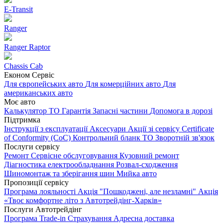
E-Transit
Ranger
Ranger Raptor
Chassis Cab
Економ Сервіс
Для європейських авто
Для комерційних авто
Для
американських авто
Моє авто
Калькулятор ТО
Гарантія
Запасні частини
Допомога в дорозі
Підтримка
Інструкції з експлуатації
Аксесуари
Акції зі сервісу
Certificate
of Conformity (CoC)
Контрольний бланк ТО
Зворотній зв'язок
Послуги сервісу
Ремонт
Сервісне обслуговування
Кузовний ремонт
Діагностика електрообладнання
Розвал-сходження
Шиномонтаж та зберігання шин
Мийка авто
Пропозиції сервісу
Програма лояльності
Акція "Пошкоджені, але незламні"
Акція
«Твоє комфортне літо з Автотрейдінг-Харків»
Послуги Автотрейдінг
Програма Trade-in
Страхування
Адресна доставка