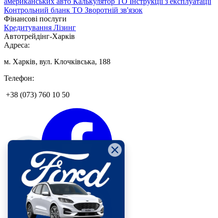
американських авто
Калькулятор ТО
Інструкції з експлуатації
Контрольний бланк ТО
Зворотній зв'язок
Фінансові послуги
Кредитування
Лізинг
Автотрейдінг-Харків
Адреса:
м. Харків, вул. Клочківська, 188
Телефон:
+38 (073) 760 10 50
КНОПКА
ЗВ'ЯЗКУ